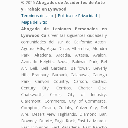
© 2026
Abogados de Accidentes de Auto
y Trabajo en Lynwood
Terminos de Uso
|
Politica de Privacidad
|
Mapa del Sitio
Abogado de Lesiones Personales en
Lynwood Ca
sirven las siguientes ciudades y
comunidades del sur de California: Acton,
Agoura Hills, Agua Dulce, Alhambra, Alondra
Park, Altadena, Arcadia, Artesia, Avalon,
Avocado Heights, Azusa, Baldwin Park, Bel
Air, Bell, Bell Gardens, Bellflower, Beverly
Hills, Bradbury, Burbank, Calabasas, Canoga
Park, Canyon Country, Carson, Castaic,
Century City, Cerritos, Charter Oak,
Chatsworth, Citrus, City of Industry,
Claremont, Commerce, City of Commerce,
Compton, Covina, Cudahy, Culver City, Del
Aire, Desert View Highlands, Diamond Bar,
Downey, Duarte, Eagle Rock, East La Mirada,
East Lynwood, East Pasadena, East Rancho