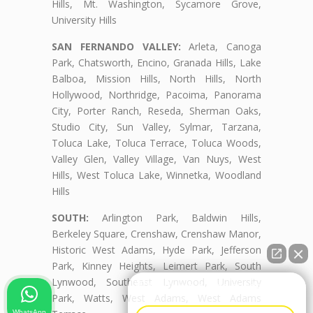
Hills, Mt. Washington, Sycamore Grove,
University Hills
SAN FERNANDO VALLEY:
Arleta, Canoga
Park, Chatsworth, Encino, Granada Hills, Lake
Balboa, Mission Hills, North Hills, North
Hollywood, Northridge, Pacoima, Panorama
City, Porter Ranch, Reseda, Sherman Oaks,
Studio City, Sun Valley, Sylmar, Tarzana,
Toluca Lake, Toluca Terrace, Toluca Woods,
Valley Glen, Valley Village, Van Nuys, West
Hills, West Toluca Lake, Winnetka, Woodland
Hills
SOUTH:
Arlington Park, Baldwin Hills,
Berkeley Square, Crenshaw, Crenshaw Manor,
Historic West Adams, Hyde Park, Jefferson
Park, Kinney Heights, Leimert Park, South
Lynwood, Southeast Lynwood, University
👋🏼¿Cómo puedo ayudarte?
Park, Watts, West Adams, West Adams
WhatsApp